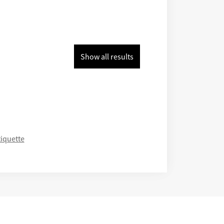
Show all results
iquette