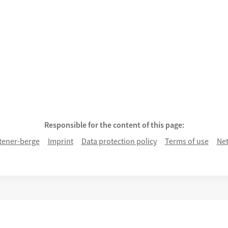
Responsible for the content of this page:
tener-berge
Imprint
Data protection policy
Terms of use
Net