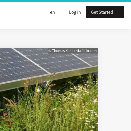
en
Log in
Get Started
© Thomas Kohler via flickr.com