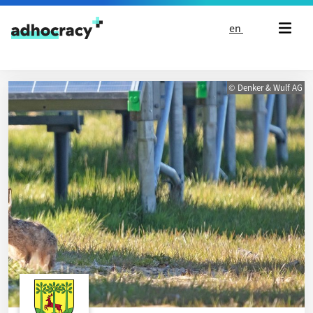
Skip to content
en
© Denker & Wulf AG