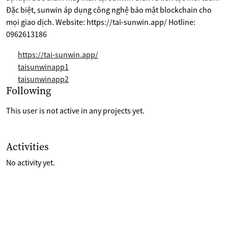
Đặc biệt, sunwin áp dụng công nghệ bảo mật blockchain cho
mọi giao dịch. Website: https://tai-sunwin.app/ Hotline:
0962613186
https://tai-sunwin.app/
taisunwinapp1
taisunwinapp2
Selection of projects the are following
Following
This user is not active in any projects yet.
List of last activities on their account
Activities
No activity yet.