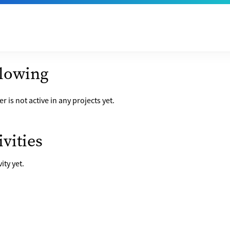
itcom
ection of projects the are follow
lowing
er is not active in any projects yet.
t of last activities on their accou
ivities
ity yet.