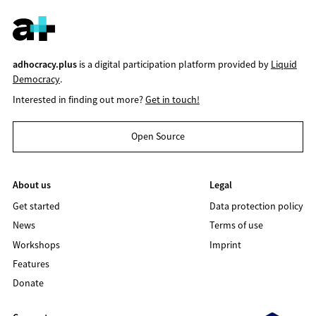
adhocracy.plus
is a digital participation platform provided by
Liquid
Democracy
.
Interested in finding out more?
Get in touch!
Open Source
About us
Legal
Get started
Data protection policy
News
Terms of use
Workshops
Imprint
Features
Donate